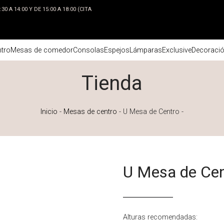
0 A 14:00 Y DE 15:00 A 18:00 (CITA
tro
Mesas de comedor
Consolas
Espejos
Lámparas
Exclusive
Decoraci
Tienda
Inicio
-
Mesas de centro
-
U Mesa de Centro
-
U Mesa de Cen
Alturas recomendadas: