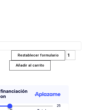
U
Restablecer formulario
Mesa
de
Añadir al carrito
Centro
cantidad