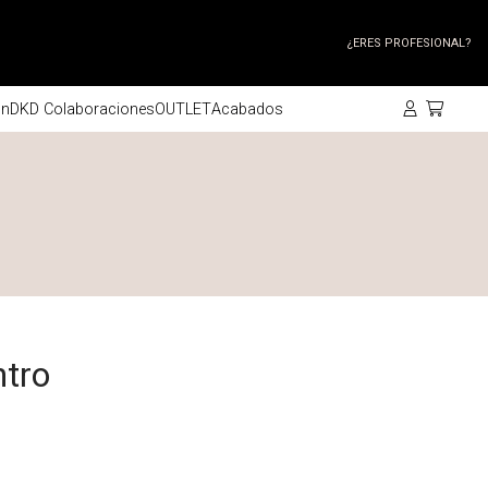
¿ERES PROFESIONAL?
ón
DKD Colaboraciones
OUTLET
Acabados
tro