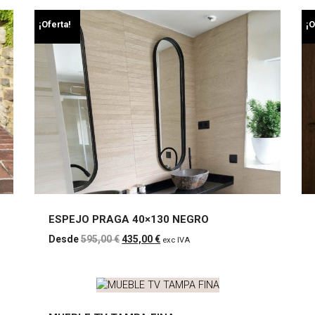
¡Oferta!
¡O
ESPEJO PRAGA 40×130 NEGRO
ESPEJO PRAGA
El
El
595,00
€
435,00
€
exc IVA
precio
precio
40x130 NEGRO
original
actual
era:
es:
595,00 €.
435,00 €.