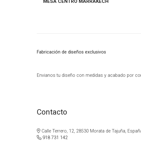
MESA CENTRO MARRAKECH
MESA
CENTR
O
Fabricación de diseños exclusivos
MARR
AKECH
Envianos tu diseño con medidas y acabado por co
Contacto
Calle Terrero, 12, 28530 Morata de Tajuña, Españ
918 731 142