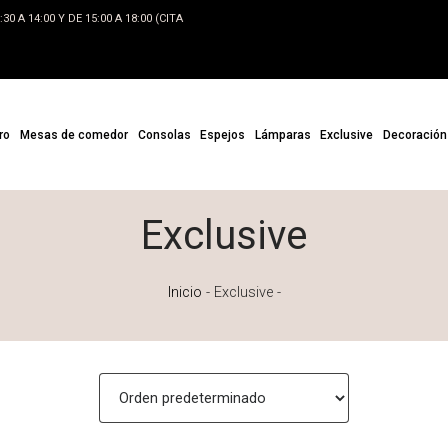
0 A 14:00 Y DE 15:00 A 18:00 (CITA
ro
Mesas de comedor
Consolas
Espejos
Lámparas
Exclusive
Decoración
Exclusive
Inicio
-
Exclusive
-