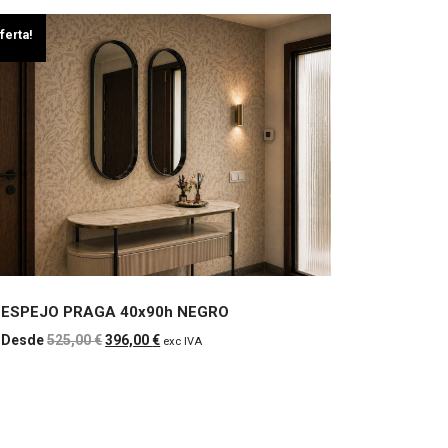
ferta!
ESPEJO PRAGA 40x90h NEGRO
ESPEJO PRAGA
El
El
525,00
€
396,00
€
exc IVA
precio
precio
40x90h NEGRO
original
actual
era:
es:
525,00 €.
396,00 €.