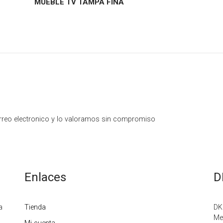
MUEBLE TV TAMPA FINA
MUEBLE
TV
TAMPA
FINA
rreo electronico y lo valoramos sin compromiso
Enlaces
D
a
Tienda
DK
Me