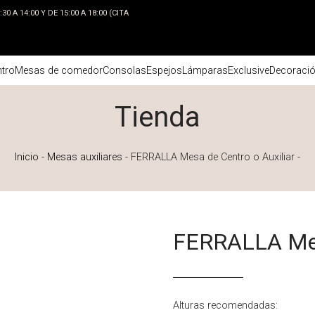
0 A 14:00 Y DE 15:00 A 18:00 (CITA
tro
Mesas de comedor
Consolas
Espejos
Lámparas
Exclusive
Decoraci
Tienda
Inicio
-
Mesas auxiliares
-
FERRALLA Mesa de Centro o Auxiliar
-
FERRALLA Mesa
Alturas recomendadas: