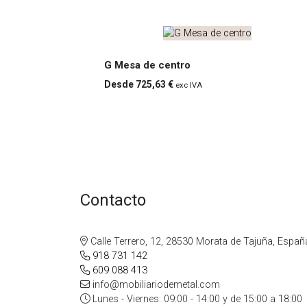
G Mesa de centro
725,63 €
exc IVA
G
Mesa
de
centr
Contacto
o
Calle Terrero, 12, 28530 Morata de Tajuña, Españ
918 731 142
609 088 413
info@mobiliariodemetal.com
Lunes - Viernes: 09:00 - 14:00 y de 15:00 a 18:00