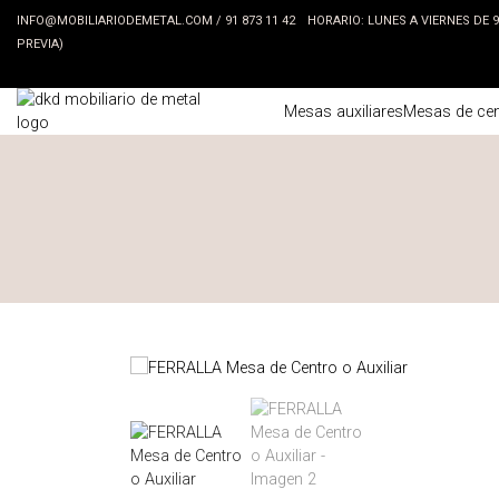
INFO@MOBILIARIODEMETAL.COM
/
91 873 11 42
HORARIO: LUNES A VIERNES DE 9:3
PREVIA)
Mesas auxiliares
Mesas de cen