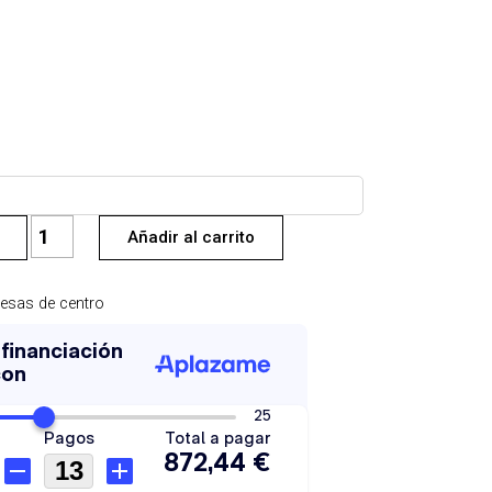
FERRALLA
Añadir al carrito
Mesa
de
Centro
esas de centro
o
Auxiliar
cantidad