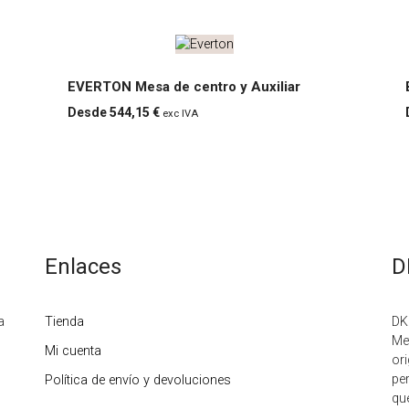
EVERTON Mesa de centro y Auxiliar
544,15 €
exc IVA
E
V
E
R
Enlaces
D
T
O
a
Tienda
DK
Me
Mi cuenta
N
or
pe
Política de envío y devoluciones
M
qu