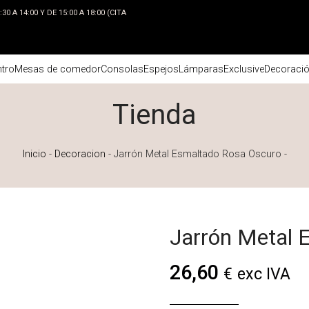
0 A 14:00 Y DE 15:00 A 18:00 (CITA
tro
Mesas de comedor
Consolas
Espejos
Lámparas
Exclusive
Decoraci
Tienda
Inicio
-
Decoracion
-
Jarrón Metal Esmaltado Rosa Oscuro
-
Jarrón Metal 
26,60
€
exc IVA