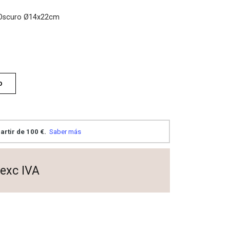
 Oscuro Ø14x22cm
o
exc IVA