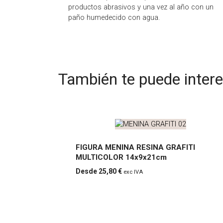
productos abrasivos y una vez al año con un
paño humedecido con agua.
También te puede inter
FIGURA MENINA RESINA GRAFITI
MULTICOLOR 14x9x21cm
FIGUR
25,80
€
exc IVA
A
MENI