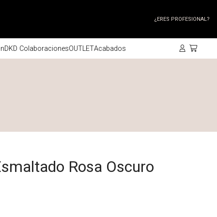
¿ERES PROFESIONAL?
ón
DKD Colaboraciones
OUTLET
Acabados
Esmaltado Rosa Oscuro