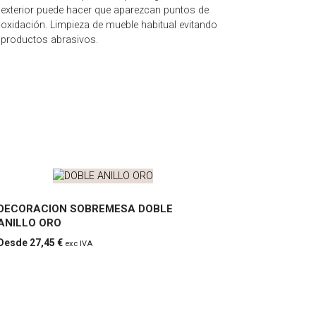
exterior puede hacer que aparezcan puntos de
oxidación. Limpieza de mueble habitual evitando
productos abrasivos.
DECORACION SOBREMESA DOBLE
ANILLO ORO
DECO
27,45
€
exc IVA
RACIO
N