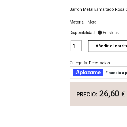
Jarrón Metal Esmaltado Rosa
Material:
Metal
Disponibilidad:
En stock
Jarrón
Añadir al carrit
Metal
Esmaltado
Rosa
Categoría:
Decoracion
Oscuro
cantidad
26,60
€