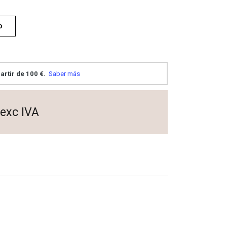
o
exc IVA