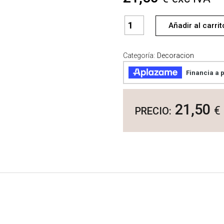
JARRON
Añadir al carrit
CRISTAL
VERDE
Ø10X25cm
Categoría:
Decoracion
(31)
cantidad
21,50
€