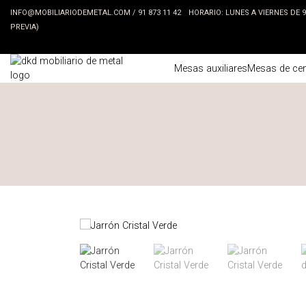
INFO@MOBILIARIODEMETAL.COM
/
91 873 11 42
HORARIO: LUNES A VIERNES DE 9:3
PREVIA)
Mesas auxiliares
Mesas de cen