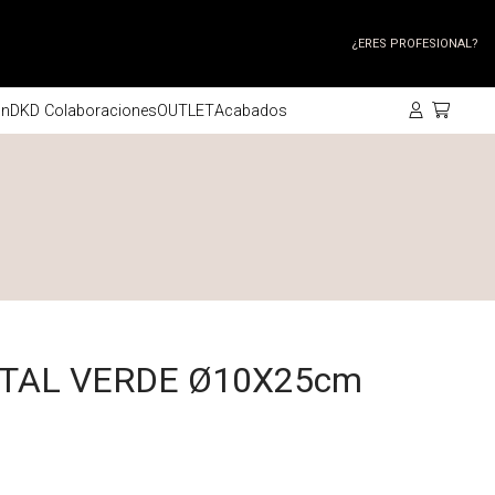
¿ERES PROFESIONAL?
ón
DKD Colaboraciones
OUTLET
Acabados
TAL VERDE Ø10X25cm