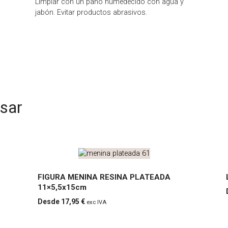
Limpiar con un paño humedecido con agua y
jabón. Evitar productos abrasivos.
esar
FIGURA MENINA RESINA PLATEADA
11×5,5x15cm
FIGUR
17,95
€
exc IVA
A