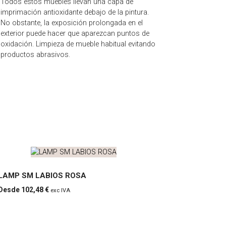
Todos estos muebles llevan una capa de
imprimación antioxidante debajo de la pintura.
No obstante, la exposición prolongada en el
exterior puede hacer que aparezcan puntos de
oxidación. Limpieza de mueble habitual evitando
productos abrasivos.
LAMP SM LABIOS ROSA
102,48
€
exc IVA
LAMP
SM