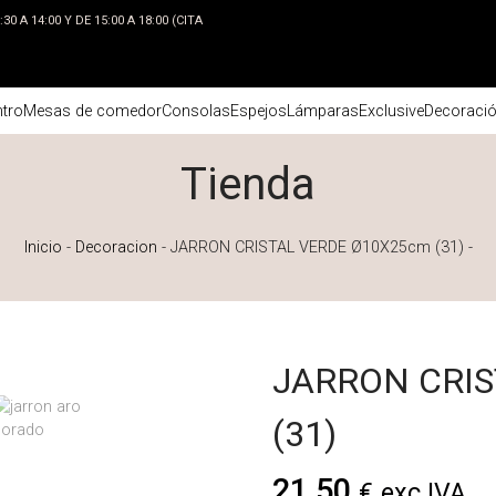
0 A 14:00 Y DE 15:00 A 18:00 (CITA
tro
Mesas de comedor
Consolas
Espejos
Lámparas
Exclusive
Decoraci
Tienda
Inicio
-
Decoracion
-
JARRON CRISTAL VERDE Ø10X25cm (31)
-
JARRON CRIS
(31)
21,50
€
exc IVA