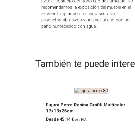
Evite el contacto con todo tipo de humedad. No
recomendamos la exposición del mueble en el
exterior. Limpiar con un paño seco sin
productos abrasivos y una vez al año con un
paño humedecido con agua.
También te puede inter
Figura Perro Resina Grafiti Multicolor
17x13x26cm
Figu
45,14
€
exc IVA
ra