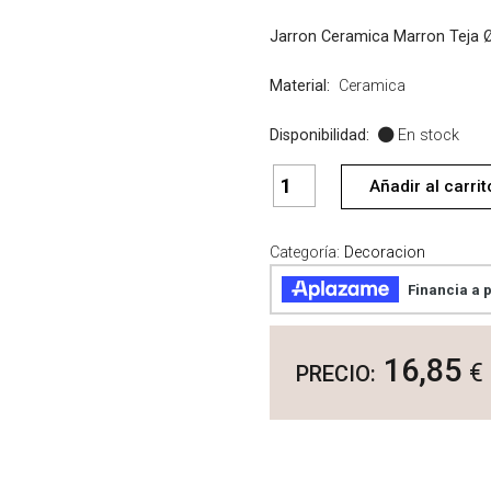
Jarron Ceramica Marron Teja 
Material:
Ceramica
Disponibilidad:
En stock
Jarron
Añadir al carrit
Ceramica
Marron
Teja
Categoría:
Decoracion
Nº22
cantidad
16,85
€