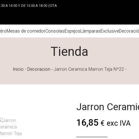
0 A 14:00 Y DE 15:00 A 18:00 (CITA
tro
Mesas de comedor
Consolas
Espejos
Lámparas
Exclusive
Decoraci
Tienda
Inicio
-
Decoracion
-
Jarron Ceramica Marron Teja Nº22
-
Jarron Cerami
16,85
€
exc IVA