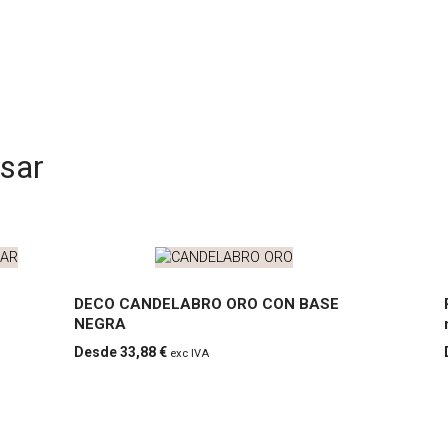
esar
DECO CANDELABRO ORO CON BASE
NEGRA
DECO
33,88
€
exc IVA
CAND
ELAB