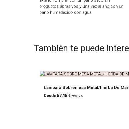
exterior. Limpiar con un paño seco sin
productos abrasivos y una vez al año con un
paño humedecido con agua.
También te puede inter
Lámpara Sobremesa Metal/hierba De Mar
57,15
€
exc IVA
Lámpara Sobremesa
Metal/hierba De Mar