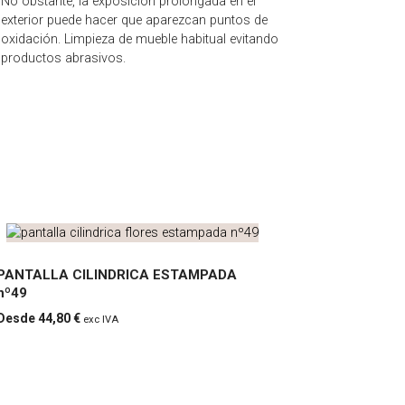
No obstante, la exposición prolongada en el
exterior puede hacer que aparezcan puntos de
oxidación. Limpieza de mueble habitual evitando
productos abrasivos.
PANTALLA CILINDRICA ESTAMPADA
nº49
PANTALLA
44,80
€
exc IVA
CILINDRICA
ESTAMPADA