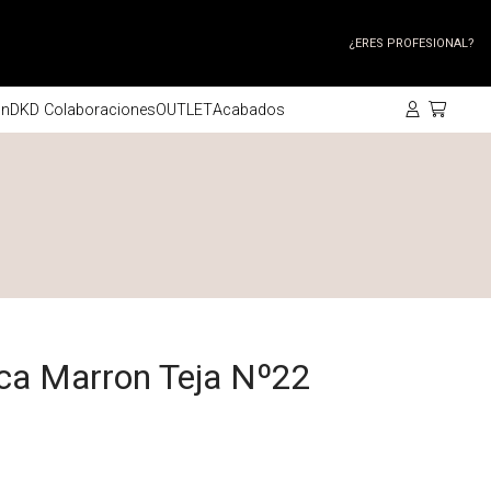
¿ERES PROFESIONAL?
ón
DKD Colaboraciones
OUTLET
Acabados
ca Marron Teja Nº22