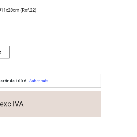
Ø11x28cm (Ref.22)
o
exc IVA